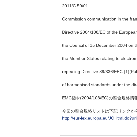
2011/C 59/01
Commission communication in the fram
Directive 2004/108/EC of the European
the Council of 15 December 2004 on th
the Member States relating to electrom
repealing Directive 89/336/EEC (1)(Publ
of harmonised standards under the dir
EMC指令(2004/108/EC)の整合規格情
今回の整合規格リストは下記リンクか
http://eur-lex.europa.eu/JOHtml.do