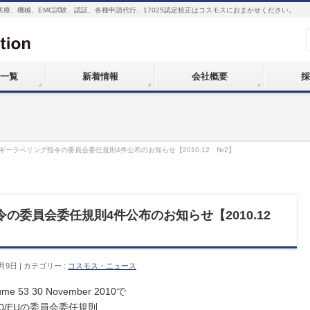
医療、機械、EMC試験、認証、各種申請代行、17025認定校正はコスモスにおまかせください。
一覧
新着情報
会社概要
採
ルギーラベリング指令の委員会委任規則4件公布のお知らせ【2010.12 №2】
令の委員会委任規則4件公布のお知らせ【2010.12
0月9日
カテゴリー :
コスモス・ニュース
e 53 30 November 2010で
30/EUの委員会委任規則