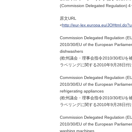
(Commission Delegated Reg
原文URL
<
http://eur-lex.europa.eu/JOHtml.d
Commission Delegated Regulation (EU
2010/30/EU of the European Parliament
dishwashers
(欧州議会・理事会指令2010/30/E
ラベリングに関する2010年9月28日付け委
Commission Delegated Regulation (EU
2010/30/EU of the European Parliament
refrigerating appliances
(欧州議会・理事会指令2010/30/E
ラベリングに関する2010年9月28日付け委
Commission Delegated Regulation (EU
2010/30/EU of the European Parliament
washing machines