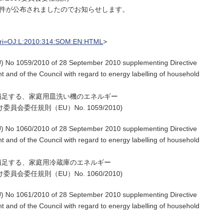
ulation)４件が公布されましたのでお知らせします。
o?uri=OJ:L:2010:314:SOM:EN:HTML
>
) No 1059/2010 of 28 September 2010 supplementing Directive
 and of the Council with regard to energy labelling of household
Uを補足する、家庭用皿洗い機のエネルギー
員会委任規則（EU）No. 1059/2010)
) No 1060/2010 of 28 September 2010 supplementing Directive
 and of the Council with regard to energy labelling of household
Uを補足する、家庭用冷蔵庫のエネルギー
員会委任規則（EU）No. 1060/2010)
) No 1061/2010 of 28 September 2010 supplementing Directive
 and of the Council with regard to energy labelling of household