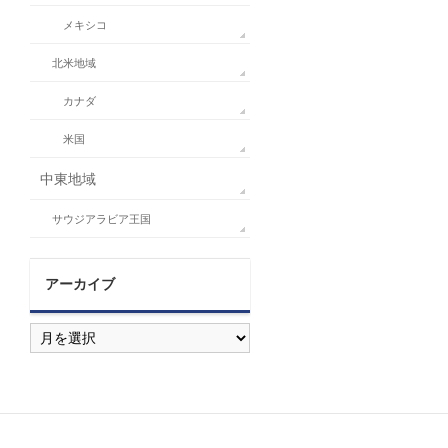
メキシコ
北米地域
カナダ
米国
中東地域
サウジアラビア王国
アーカイブ
ア
ー
カ
イ
ブ