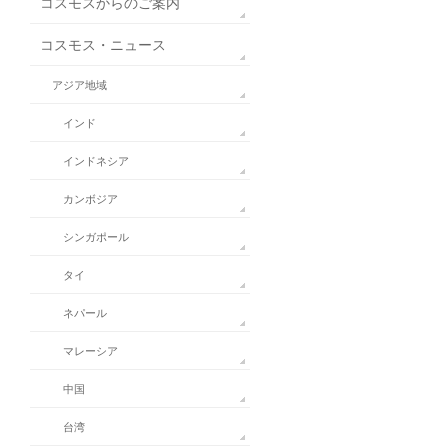
コスモスからのご案内
コスモス・ニュース
アジア地域
インド
インドネシア
カンボジア
シンガポール
タイ
ネパール
マレーシア
中国
台湾