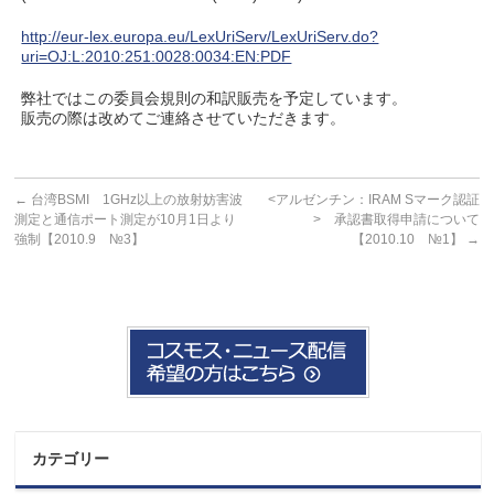
http://eur-lex.europa.eu/LexUriServ/LexUriServ.do?
uri=OJ:L:2010:251:0028:0034:EN:PDF
弊社ではこの委員会規則の和訳販売を予定しています。
販売の際は改めてご連絡させていただきます。
←
台湾BSMI 1GHz以上の放射妨害波
<アルゼンチン：IRAM Sマーク認証
測定と通信ポート測定が10月1日より
> 承認書取得申請について
強制【2010.9 №3】
【2010.10 №1】
→
カテゴリー