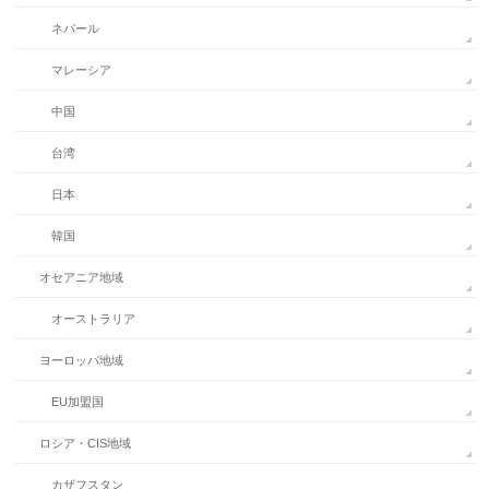
ネパール
マレーシア
中国
台湾
日本
韓国
オセアニア地域
オーストラリア
ヨーロッパ地域
EU加盟国
ロシア・CIS地域
カザフスタン