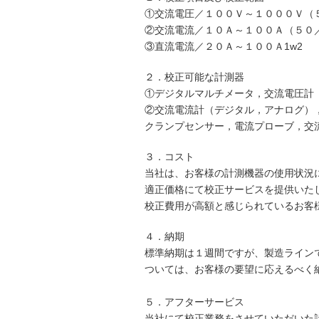
①交流電圧／１００Ｖ～１０００Ｖ（
②交流電流／１０Ａ～１００Ａ（５０
③直流電流／２０Ａ～１００Ａ1w2
２．校正可能な計測器
①デジタルマルチメータ，交流電圧計
②交流電流計（デジタル，アナログ）
クランプセンサー，電流プローブ，交
３．コスト
当社は、お客様の計測機器の使用状況
適正価格にて校正サービスを提供いた
校正費用が高額と感じられているお客
４．納期
標準納期は１週間ですが、製造ライン
ついては、お客様の要望に応えるべく
５．アフターサービス
当社にて校正業務をさせていただいた