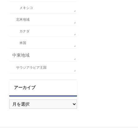
メキシコ
北米地域
カナダ
米国
中東地域
サウジアラビア王国
アーカイブ
ア
ー
カ
イ
ブ