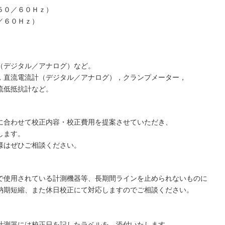
５０／６０Ｈｚ）
／６０Ｈｚ）
（デジタル／アナログ）など。
，直流電流計（デジタル／アナログ），クランプメーター，
流低抵抗計など。
に合わせて校正内容・校正費用を提案させていただき、
します。
様はぜひご相談ください。
で使用されている計測機器等、長期間ラインを止められないものに
納期短縮、また休日校正にて対応しますのでご相談ください。
計測器には校正日を記したラベルを 添付いたします。