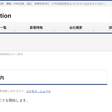
医療、機械、EMC試験、認証、各種申請代行、17025認定校正はコスモスにおまかせください。
一覧
新着情報
会社概要
採
業務範囲拡大のご案内
内
月10日
カテゴリー :
コスモス・ニュース
ビスを開始します。