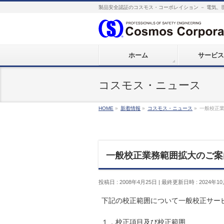
製品安全認証のコスモス・コーポレイション － 電気、
ホーム
サービス
コスモス・ニュース
HOME
»
新着情報
»
コスモス・ニュース
»
一般校正
一般校正業務範囲拡大のご案
投稿日 : 2008年4月25日
最終更新日時 : 2024年10
下記の校正範囲について一般校正サー
１．校正項目及び校正範囲